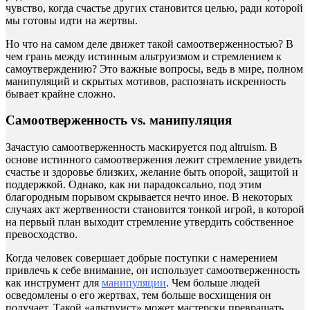
чувство, когда счастье других становится целью, ради которой
мы готовы идти на жертвы.
Но что на самом деле движет такой самоотверженностью? В
чем грань между истинным альтруизмом и стремлением к
самоутверждению? Это важные вопросы, ведь в мире, полном
манипуляций и скрытых мотивов, распознать искренность
бывает крайне сложно.
Самоотверженность vs. манипуляция
Зачастую самоотверженность маскируется под altruism. В
основе истинного самоотвержения лежит стремление увидеть
счастье и здоровье близких, желание быть опорой, защитой и
поддержкой. Однако, как ни парадоксально, под этим
благородным порывом скрывается нечто иное. В некоторых
случаях акт жертвенности становится тонкой игрой, в которой
на первый план выходит стремление утвердить собственное
превосходство.
Когда человек совершает добрые поступки с намерением
привлечь к себе внимание, он использует самоотверженность
как инструмент для
манипуляции
. Чем больше людей
осведомлены о его жертвах, тем больше восхищения он
получает. Такой «альтруист» может мастерски превращать