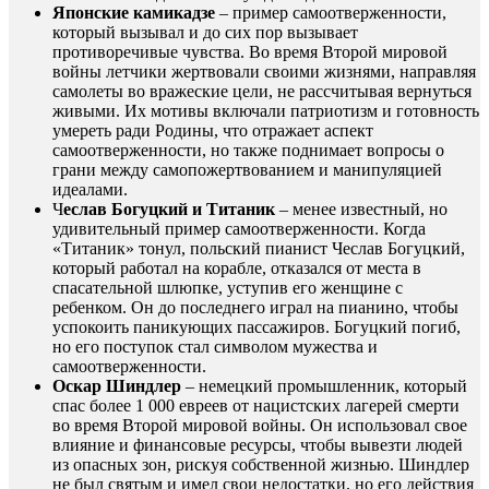
Японские камикадзе
– пример самоотверженности,
который вызывал и до сих пор вызывает
противоречивые чувства. Во время Второй мировой
войны летчики жертвовали своими жизнями, направляя
самолеты во вражеские цели, не рассчитывая вернуться
живыми. Их мотивы включали патриотизм и готовность
умереть ради Родины, что отражает аспект
самоотверженности, но также поднимает вопросы о
грани между самопожертвованием и манипуляцией
идеалами.
Ч
еслав Богуцкий и Титаник
– менее известный, но
удивительный пример самоотверженности. Когда
«Титаник» тонул, польский пианист Чеслав Богуцкий,
который работал на корабле, отказался от места в
спасательной шлюпке, уступив его женщине с
ребенком. Он до последнего играл на пианино, чтобы
успокоить паникующих пассажиров. Богуцкий погиб,
но его поступок стал символом мужества и
самоотверженности.
Оскар Шиндлер
– немецкий промышленник, который
спас более 1 000 евреев от нацистских лагерей смерти
во время Второй мировой войны. Он использовал свое
влияние и финансовые ресурсы, чтобы вывезти людей
из опасных зон, рискуя собственной жизнью. Шиндлер
не был святым и имел свои недостатки, но его действия