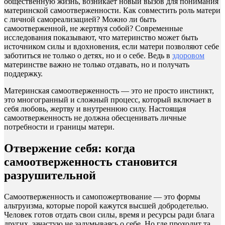
общественную жизнь, возникает новый вызов для понимания
материнской самоотверженности. Как совместить роль матери
с личной самореализацией? Можно ли быть
самоотверженной, не жертвуя собой? Современные
исследования показывают, что материнство может быть
источником силы и вдохновения, если матери позволяют себе
заботиться не только о детях, но и о себе. Ведь в
здоровом
материнстве важно не только отдавать, но и получать
поддержку.
Материнская самоотверженность — это не просто инстинкт,
это многогранный и сложный процесс, который включает в
себя любовь, жертву и внутреннюю силу. Настоящая
самоотверженность не должна обесценивать личные
потребности и границы матери.
Отвержение себя: когда
самоотверженность становится
разрушительной
Самоотверженность и самопожертвование — это формы
альтруизма, которые порой кажутся высшей добродетелью.
Человек готов отдать свои силы, время и ресурсы ради блага
других, зачастую не задумываясь о себе. Но где проходит та