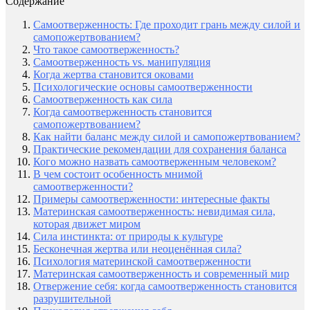
Содержание
Самоотверженность: Где проходит грань между силой и
самопожертвованием?
Что такое самоотверженность?
Самоотверженность vs. манипуляция
Когда жертва становится оковами
Психологические основы самоотверженности
Самоотверженность как сила
Когда самоотверженность становится
самопожертвованием?
Как найти баланс между силой и самопожертвованием?
Практические рекомендации для сохранения баланса
Кого можно назвать самоотверженным человеком?
В чем состоит особенность мнимой
самоотверженности?
Примеры самоотверженности: интересные факты
Материнская самоотверженность: невидимая сила,
которая движет миром
Сила инстинкта: от природы к культуре
Бесконечная жертва или неоценённая сила?
Психология материнской самоотверженности
Материнская самоотверженность и современный мир
Отвержение себя: когда самоотверженность становится
разрушительной