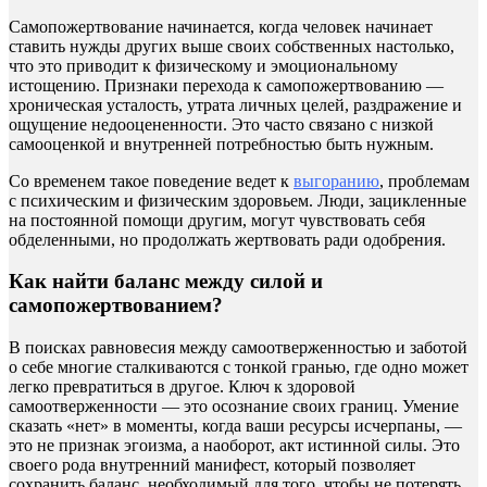
Самопожертвование начинается, когда человек начинает
ставить нужды других выше своих собственных настолько,
что это приводит к физическому и эмоциональному
истощению. Признаки перехода к самопожертвованию —
хроническая усталость, утрата личных целей, раздражение и
ощущение недооцененности. Это часто связано с низкой
самооценкой и внутренней потребностью быть нужным.
Со временем такое поведение ведет к
выгоранию
, проблемам
с психическим и физическим здоровьем. Люди, зацикленные
на постоянной помощи другим, могут чувствовать себя
обделенными, но продолжать жертвовать ради одобрения.
Как найти баланс между силой и
самопожертвованием?
В поисках равновесия между самоотверженностью и заботой
о себе многие сталкиваются с тонкой гранью, где одно может
легко превратиться в другое. Ключ к здоровой
самоотверженности — это осознание своих границ. Умение
сказать «нет» в моменты, когда ваши ресурсы исчерпаны, —
это не признак эгоизма, а наоборот, акт истинной силы. Это
своего рода внутренний манифест, который позволяет
сохранить баланс, необходимый для того, чтобы не потерять