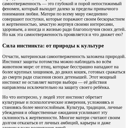
самоотверженность — это глубокий и порой непостижимый
феномен, который выходит далеко за пределы привычного
понимания любви. Матери по всему миру ежедневно
совершают поступки, которые поражают своим бескорыстием
и жертвенностью, зачастую жертвуя своими интересами,
здоровьем, а иногда и жизнью ради благополучия своих детей.
Но как эта самоотверженность проявляется и что движет ею?
Сила инстинкта: от природы к культуре
Отчасти, материнская самоотверженность заложена природой.
Инстинкт защиты потомства можно наблюдать во всём
животном мире: от птиц, которые бесстрашно нападают на
более крупных хищников, до диких кошек, готовых сражаться
до смерти ради спасения своих детенышей. Этот мощный
инстинкт не оставляет матери выбора — её действия
направлены исключительно на защиту своего ребёнка.
Но что интересно, у людей этот инстинкт обретает
культурные и психологические измерения, усложняясь и
становясь более многослойным. Культура, традиции, личные
убеждения и общественные ожидания усиливают эту
склонность к жертвенности. Многие матери считают своим
долгом отказаться от личных амбиций, карьеры и даже
здоровья ради воспитания детей.