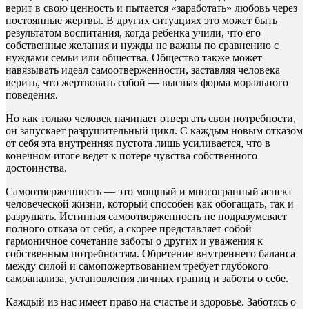
верит в свою ценность и пытается «заработать» любовь через
постоянные жертвы. В других ситуациях это может быть
результатом воспитания, когда ребенка учили, что его
собственные желания и нужды не важны по сравнению с
нуждами семьи или общества. Общество также может
навязывать идеал самоотверженности, заставляя человека
верить, что жертвовать собой — высшая форма морального
поведения.
Но как только человек начинает отвергать свои потребности,
он запускает разрушительный цикл. С каждым новым отказом
от себя эта внутренняя пустота лишь усиливается, что в
конечном итоге ведет к потере чувства собственного
достоинства.
Самоотверженность — это мощный и многогранный аспект
человеческой жизни, который способен как обогащать, так и
разрушать. Истинная самоотверженность не подразумевает
полного отказа от себя, а скорее представляет собой
гармоничное сочетание заботы о других и уважения к
собственным потребностям. Обретение внутреннего баланса
между силой и самопожертвованием требует глубокого
самоанализа, установления личных границ и заботы о себе.
Каждый из нас имеет право на счастье и здоровье. Заботясь о