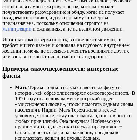
Мнимая самоотверженность может быть опасной для обеих
сторон: для самого «жертвующего», который может
почувствовать разочарование и обиду, когда не получает
ожидаемого отклика, и для того, кому эта жертва
предназначена, поскольку отношения строятся на
манипуляции
и ожиданиях, а не на взаимном уважении.
Истинная самоотверженность, в отличие от мнимой, не
требует ничего взамен и основана на глубоком внутреннем
желании помочь, не стремясь изменить восприятие других
или заставить кого-то испытывать благодарность.
Примеры самоотверженности: интересные
факты
Мать Тереза
– одна из самых известных фигур в
истории, чей образ олицетворяет самоотверженность. В
1950 году она основала миссионерский орден
«Миссионерки любви», чтобы помогать бедным слоям
населения в Индии. Мать Тереза жила в тех же
условиях, что и те, кому она помогала, отказавшись от
любых привилегий. Она получила Нобелевскую
премию мира, однако отказалась от праздничного
банкета в честь своего награждения, предложив
использовать деньги на нужды бедных.